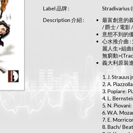
Label 品牌 :
Stradivarius (
Description 介紹 :
最富創意的義大
/ 爵士 / 電影
意想不到的優
心水推介曲 : 
麗人生>組曲(Tr
無窮動>(Trac
義大利原裝進
1. J. Strauus 
2. A. Piazzoll
3. Poplare: P
4. L. Bernste
5. N. Piovani: 
6. W.A. Mozar
7. E. Morrico
8. Bach/ Beat