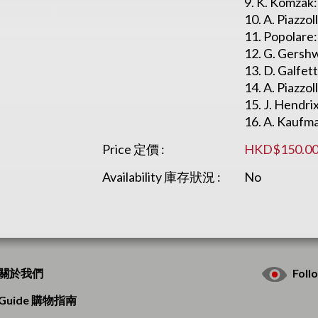
9. K. Komzak
10. A. Piazzo
11. Popolare:
12. G. Gersh
13. D. Galfet
14. A. Piazzol
15. J. Hendri
16. A. Kaufm
Price 定價 :
HKD$150.0
Availability 庫存狀況 :
No
s 關於我們
Fol
g Guide 購物指南