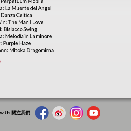
: Perpetuum Mobile
lla: La Muerte del Angel
 Danza Celtica
win: The Man I Love
ti: Bislacco Swing
la: Melodia in La minore
x: Purple Haze
ann: Mitoka Dragomirna
0
low Us 關注我們