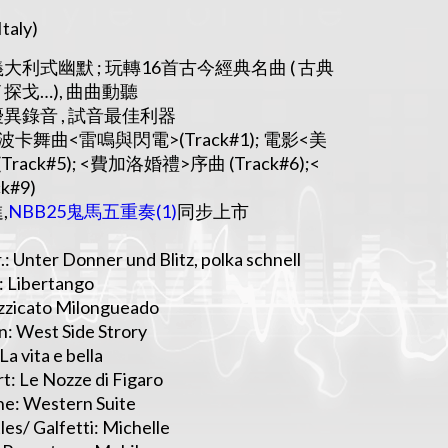
Italy)
利式幽默 ; 玩轉16首古今經典名曲 ( 古典
 / 探戈…), 曲曲動聽
異錄音 , 試音最佳利器
波卡舞曲<雷鳴與閃電>(Track#1); 電影<美
ack#5); <費加洛婚禮>序曲 (Track#6);<
k#9)
,
NBB25鬼馬五重奏(1)
同步上市
jr.: Unter Donner und Blitz, polka schnell
a: Libertango
izzicato Milongueado
in: West Side Strory
La vita e bella
t: Le Nozze di Figaro
ne: Western Suite
les/ Galfetti: Michelle